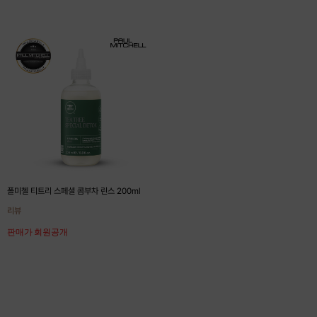
폴미첼 티트리 스페셜 콤부차 린스 200ml
리뷰
판매가 회원공개