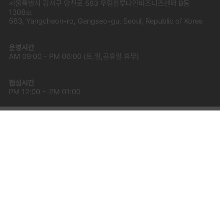
서울특별시 강서구 양천로 583 우림블루나인비즈니즈센터 B동
1308호
583, Yangcheon-ro, Gangseo-gu, Seoul, Republic of Korea
운영시간
AM 09:00 - PM 06:00 (토,일,공휴일 휴무)
점심시간
PM 12:00 ~ PM 01:00
쇼핑몰 기본정보
업체명
주식회사 코스메트리
대표
천재원, 장진우
사업장 주소
07547 서울 강서구 양천로 583 우림블루나인비즈니스센터 B동