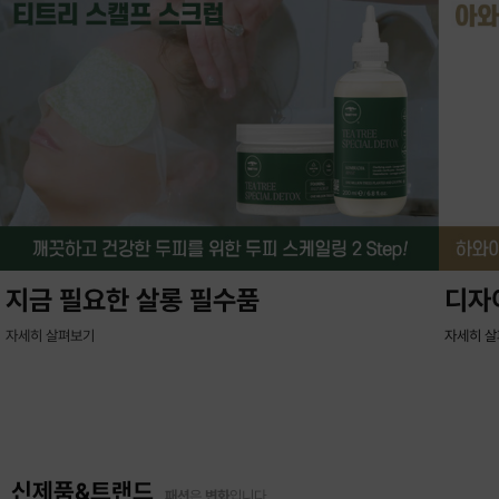
지금 필요한 살롱 필수품
디자
자세히 살펴보기
자세히 
신제품&트랜드
패션
은
변화
입니다.