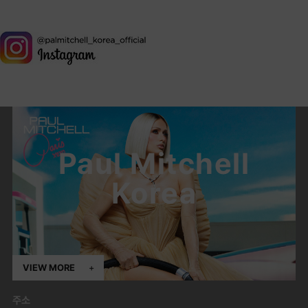
Paul Mitchell
Korea
VIEW MORE
+
주소