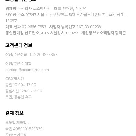
업체명
주식회사 코스메트리
대표
천재원, 장진우
사업장 주소
07547 서울 강서구 양천로 583 우림블루나인비즈니스센터 B동
1308호
대표 전화
02-2666-7853
사업자 등록번호
367-88-00288
통신판매업 신고번호
2016-서울강서-0002호
개인정보보호책임자
장덕준
고객센터 정보
상담/주문전화
02-2662-7853
상담/주문 이메일
contact@cosmetree.com
CS운영시간
평일 10:00~ 17:00
점심시간 12:00~13:00
주말, 공휴일 휴무
결제 정보
무통장 계좌정보
국민 4050101521320
주)코스메트리