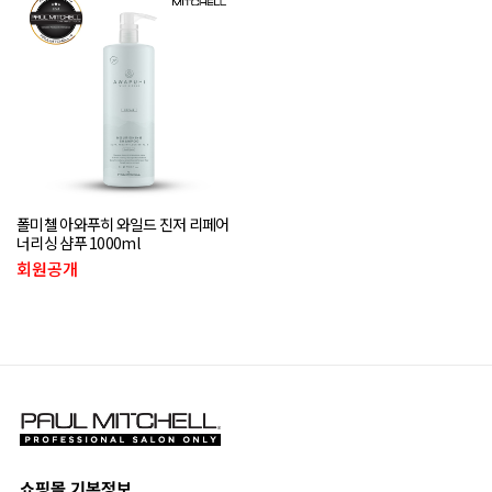
폴미첼 아와푸히 와일드 진저 리페어
너리싱 샴푸 1000ml
회원공개
쇼핑몰 기본정보