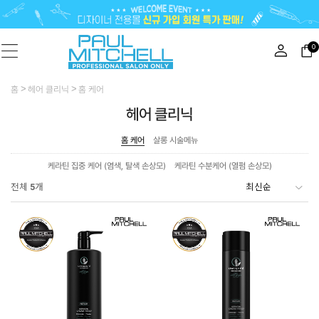
0
홈
헤어 클리닉
홈 케어
헤어 클리닉
홈 케어
살롱 시술메뉴
케라틴 집중 케어 (염색, 탈색 손상모)
케라틴 수분케어 (열펌 손상모)
전체
5
개