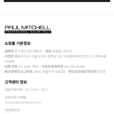
쇼핑몰 기본정보
업체명
주식회사 코스메트리
대표
천재원, 장진우
사업장 주소
07547 서울 강서구 양천로 583 우림블루나인비즈니스센터 B동
1308호
대표 전화
02-2666-7853
사업자 등록번호
367-88-00288
통신판매업 신고번호
2016-서울강서-0002호
개인정보보호책임자
장덕준
고객센터 정보
상담/주문전화
02-2662-7853
상담/주문 이메일
contact@cosmetree.com
CS운영시간