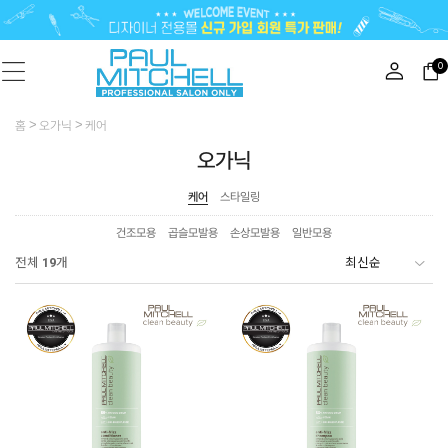
0
홈
오가닉
케어
오가닉
케어
스타일링
건조모용
곱슬모발용
손상모발용
일반모용
전체
19
개