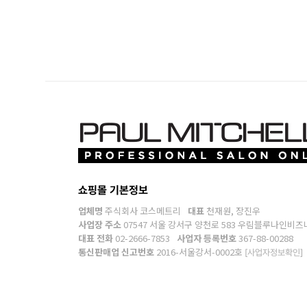
쇼핑몰 기본정보
업체명
주식회사 코스메트리
대표
천재원, 장진우
사업장 주소
07547 서울 강서구 양천로 583 우림블루나인비즈
대표 전화
02-2666-7853
사업자 등록번호
367-88-00288
통신판매업 신고번호
2016-서울강서-0002호
[사업자정보확인]