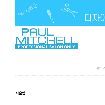
공지사
시술팁