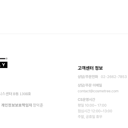
고객센터 정보
상담/주문전화
02-2662-7853
상담/주문 이메일
contact@cosmetree.com
니스센터 B동 1308호
CS운영시간
개인정보보호책임자
장덕준
평일 10:00~ 17:00
점심시간 12:00~13:00
주말, 공휴일 휴무