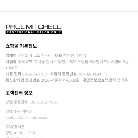
쇼핑몰 기본정보
업체명
주식회사 코스메트리
대표
천재원, 장진우
사업장 주소
07547 서울 강서구 양천로 583 우림블루나인비즈니스센터 B동
1308호
대표 전화
02-2666-7853
사업자 등록번호
367-88-00288
통신판매업 신고번호
2016-서울강서-0002호
개인정보보호책임자
장덕준
고객센터 정보
상담/주문전화
02-2662-7853
상담/주문 이메일
contact@cosmetree.com
CS운영시간
평일 10:00~ 17:00