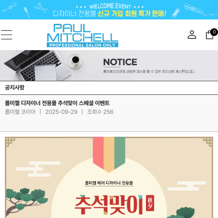
0
공지사항
폴미첼 디자이너 전용몰 추석맞이 스페셜 이벤트
폴미첼 코리아
|
2025-09-29
|
조회수 256